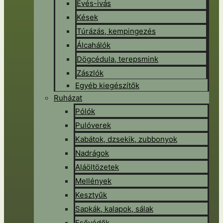
Evés-ivás
Kések
Túrázás, kempingezés
Álcahálók
Dögcédula, terepsmink
Zászlók
Egyéb kiegészítők
Ruházat
Pólók
Pulóverek
Kabátok, dzsekik, zubbonyok
Nadrágok
Aláöltözetek
Mellények
Kesztyűk
Sapkák, kalapok, sálak
Esővédők