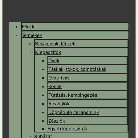
Főoldal
Termékek
Bakancsok, lábbelik
Kiegészítők
Övek
Táskák, tokok, combtáskák
Evés-ivás
Kések
Túrázás, kempingezés
Álcahálók
Dögcédula, terepsmink
Zászlók
Egyéb kiegészítők
Ruházat