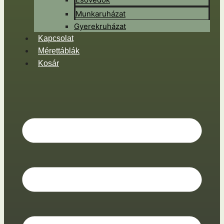
Munkaruházat
Gyerekruházat
Kapcsolat
Mérettáblák
Kosár