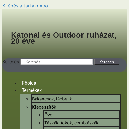
Kilépés a tartalomba
Katonai és Outdoor ruházat,
20 éve
Keresés
Keresés
Főoldal
Termékek
Bakancsok, lábbelik
Kiegészítők
Övek
Táskák, tokok, combtáskák