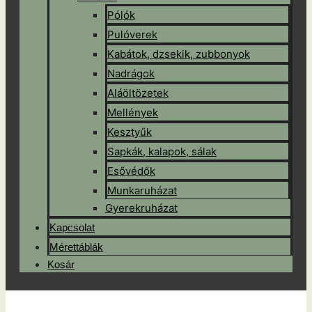
Pólók
Pulóverek
Kabátok, dzsekik, zubbonyok
Nadrágok
Aláöltözetek
Mellények
Kesztyűk
Sapkák, kalapok, sálak
Esővédők
Munkaruházat
Gyerekruházat
Kapcsolat
Mérettáblák
Kosár