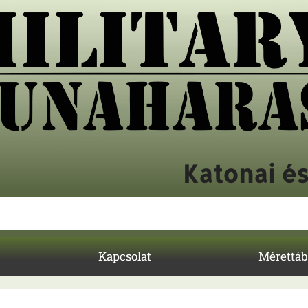
Katonai é
Kapcsolat
Mérettáb