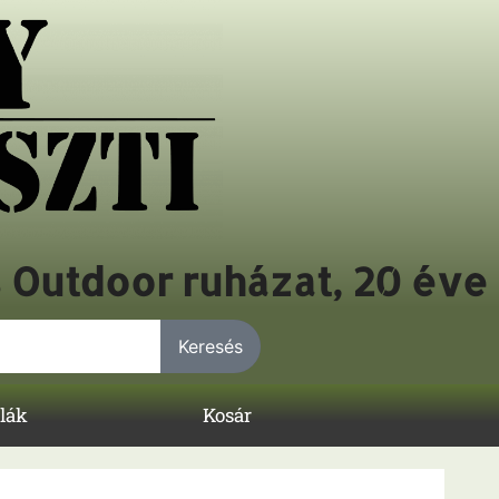
s Outdoor ruházat, 20 éve
Keresés
lák
Kosár