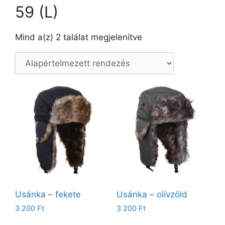
59 (L)
Mind a(z) 2 találat megjelenítve
Usánka – fekete
Usánka – olívzöld
3 200
Ft
3 200
Ft