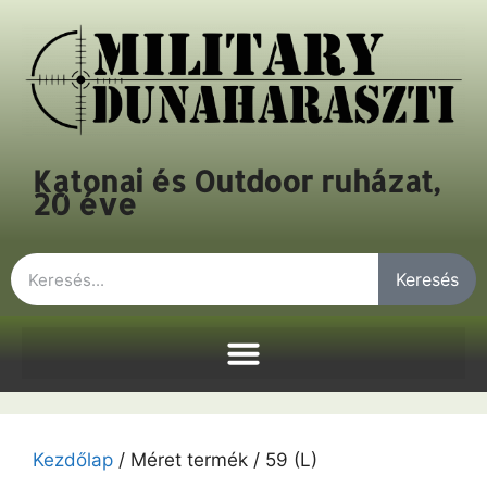
Katonai és Outdoor ruházat,
20 éve
Keresés
Kezdőlap
/ Méret termék / 59 (L)