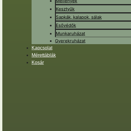
Mellények
Kesztyűk
Sapkák, kalapok, sálak
Esővédők
Munkaruházat
Gyerekruházat
Kapcsolat
Mérettáblák
Kosár