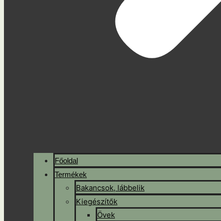
Főoldal
Termékek
Bakancsok, lábbelik
Kiegészítők
Övek