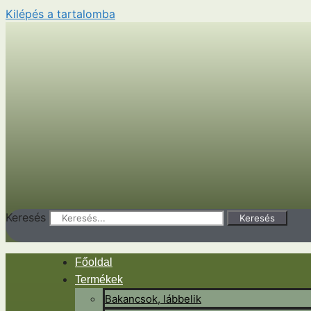
Kilépés a tartalomba
Keresés
Keresés
Főoldal
Termékek
Bakancsok, lábbelik