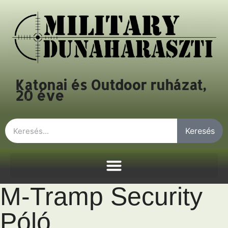
Katonai és Outdoor ruházat,
20 éve
Keresés
M-Tramp Security
Póló