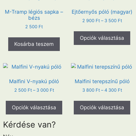
M-Tramp légiós sapka –
Ejtőernyős póló (magyar)
bézs
2 900
Ft
–
3 500
Ft
2 500
Ft
Opciók választása
Kosárba teszem
Malfini V-nyakú póló
Malfini terepszínű póló
2 500
Ft
–
3 000
Ft
3 800
Ft
–
4 300
Ft
Opciók választása
Opciók választása
Kérdése van?