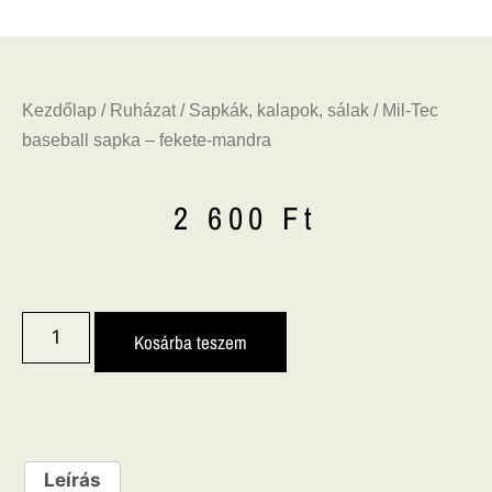
Kezdőlap
/
Ruházat
/
Sapkák, kalapok, sálak
/ Mil-Tec
baseball sapka – fekete-mandra
2 600
Ft
Kosárba teszem
Leírás