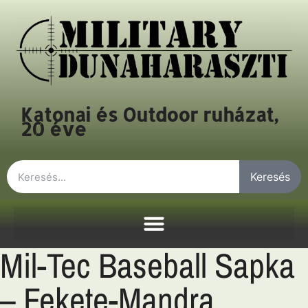
Katonai és Outdoor ruházat,
20 éve
Keresés
Mil-Tec Baseball Sapka
– Fekete-Mandra