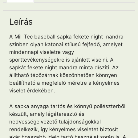
Leírás
A Mil-Tec baseball sapka fekete night mandra
színben olyan katonai stílusú fejfedő, amelyet
mindennapi viseletre vagy
sporttevékenységekre is ajánlott viselni. A
sapkát fekete night mandra minta díszíti. Az
állítható tépőzárnak köszönhetően könnyen
beállítható a megfelelő méretre a kényelmes
viselet érdekében.
A sapka anyaga tartós és könnyű poliészterből
készült, amely légáteresztő és
nedvességelvezető tulajdonságokkal
rendelkezik, így kényelmes viseletet biztosít
akár hosszabb ideig tartó használat során is. A