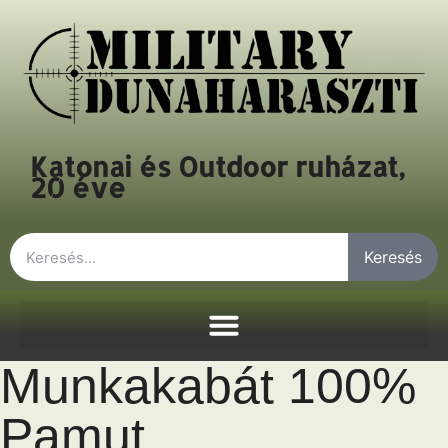
Katonai és Outdoor ruházat,
20 éve
Keresés
Munkakabát 100%
Pamut