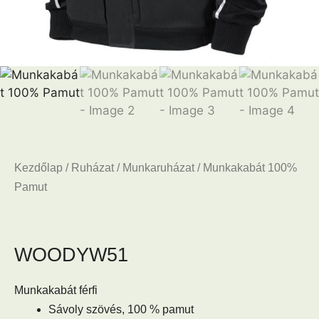
Kezdőlap
/
Ruházat
/
Munkaruházat
/ Munkakabát 100%
Pamut
WOODY
W51
Munkakabát férfi
Sávoly szövés, 100 % pamut