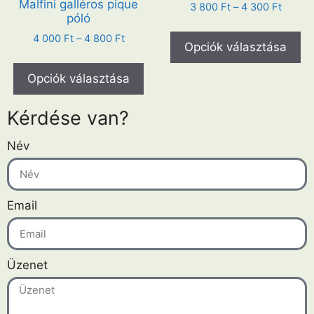
Malfini galléros pique
3 800
Ft
–
4 300
Ft
póló
4 000
Ft
–
4 800
Ft
Opciók választása
Opciók választása
Kérdése van?
Név
Email
Üzenet