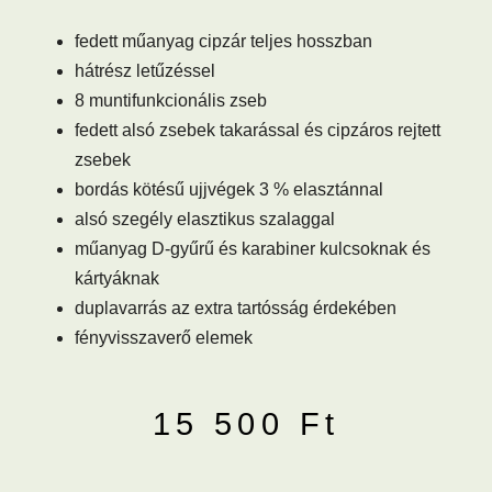
fedett műanyag cipzár teljes hosszban
hátrész letűzéssel
8 muntifunkcionális zseb
fedett alsó zsebek takarással és cipzáros rejtett
zsebek
bordás kötésű ujjvégek 3 % elasztánnal
alsó szegély elasztikus szalaggal
műanyag D-gyűrű és karabiner kulcsoknak és
kártyáknak
duplavarrás az extra tartósság érdekében
fényvisszaverő elemek
15 500
Ft