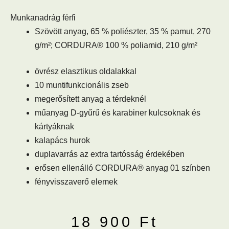
Munkanadrág férfi
Szövött anyag, 65 % poliészter, 35 % pamut, 270
g/m²; CORDURA® 100 % poliamid, 210 g/m²
övrész elasztikus oldalakkal
10 muntifunkcionális zseb
megerősített anyag a térdeknél
műanyag D-gyűrű és karabiner kulcsoknak és
kártyáknak
kalapács hurok
duplavarrás az extra tartósság érdekében
erősen ellenálló CORDURA® anyag 01 színben
fényvisszaverő elemek
18 900
Ft