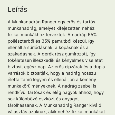
Leírás
A Munkanadrág Ranger egy erős és tartós
munkanadrág, amelyet kifejezetten nehéz
fizikai munkákhoz terveztek. A nadrág 65%
poliészterből és 35% pamutból készül, így
ellenáll a súrlódásnak, a kopásnak és a
szakadásnak. A derék rész gumírozott, így
tökéletesen illeszkedik és kényelmes viseletet
biztosít egész nap. Az erős cipzárak és a dupla
varrások biztosítják, hogy a nadrág hosszú
élettartamú legyen és ellenálljon a kemény
munkakörülményeknek. A nadrág zsebei is
rendkívül tartósak és elég nagyok ahhoz, hogy
sok különböző eszközt és anyagot
tárolhassanak. A Munkanadrág Ranger kiváló
választás azoknak, akik nehéz fizikai munkákat