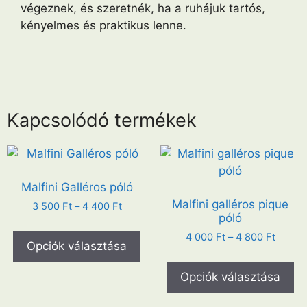
végeznek, és szeretnék, ha a ruhájuk tartós,
kényelmes és praktikus lenne.
Kapcsolódó termékek
Malfini Galléros póló
Malfini galléros pique
3 500
Ft
–
4 400
Ft
póló
4 000
Ft
–
4 800
Ft
Opciók választása
Opciók választása