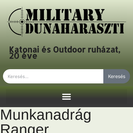
Katonai és Outdoor ruházat,
20 éve
Keresés
Munkanadrág
Ranger