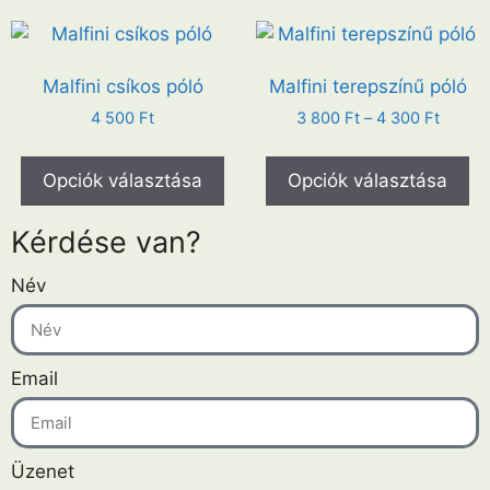
Malfini csíkos póló
Malfini terepszínű póló
4 500
Ft
3 800
Ft
–
4 300
Ft
Opciók választása
Opciók választása
Kérdése van?
Név
Email
Üzenet