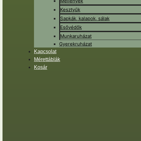
Mellények
Kesztyűk
Sapkák, kalapok, sálak
Esővédők
Munkaruházat
Gyerekruházat
Kapcsolat
Mérettáblák
Kosár