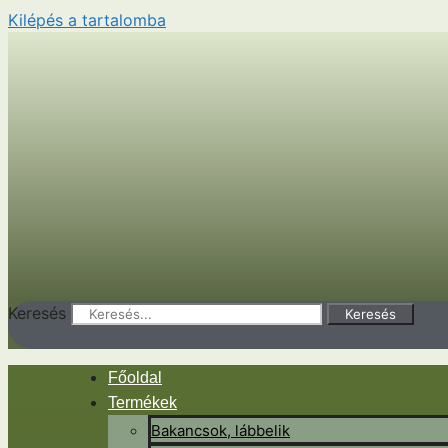
Kilépés a tartalomba
Keresés
Keresés
Főoldal
Termékek
Bakancsok, lábbelik