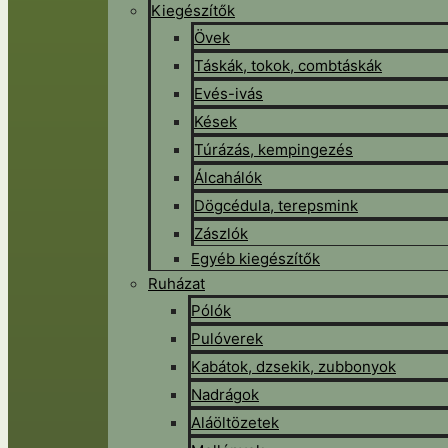
Kiegészítők
Övek
Táskák, tokok, combtáskák
Evés-ivás
Kések
Túrázás, kempingezés
Álcahálók
Dögcédula, terepsmink
Zászlók
Egyéb kiegészítők
Ruházat
Pólók
Pulóverek
Kabátok, dzsekik, zubbonyok
Nadrágok
Aláöltözetek