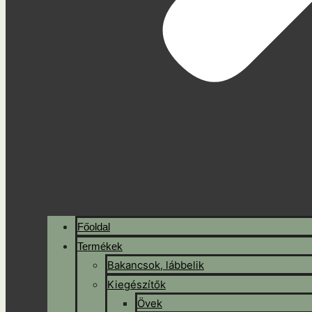
Főoldal
Termékek
Bakancsok, lábbelik
Kiegészítők
Övek