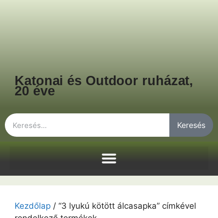
Katonai és Outdoor ruházat,
20 éve
Keresés
Kezdőlap
/ “3 lyukú kötött álcasapka” címkével