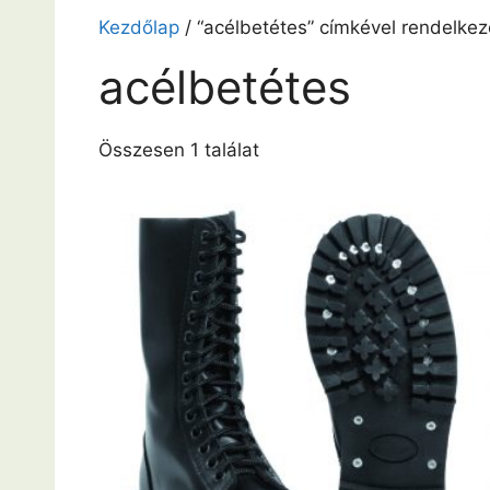
Kezdőlap
/ “acélbetétes” címkével rendelke
acélbetétes
Összesen 1 találat