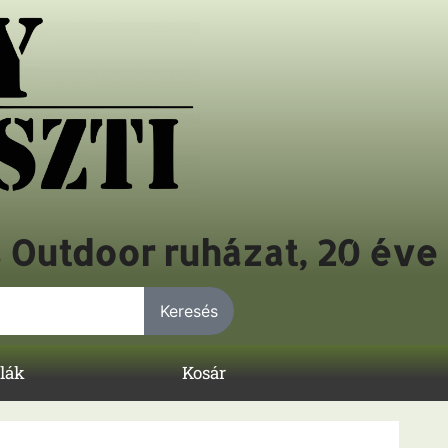
s Outdoor ruházat, 20 éve
Keresés
lák
Kosár