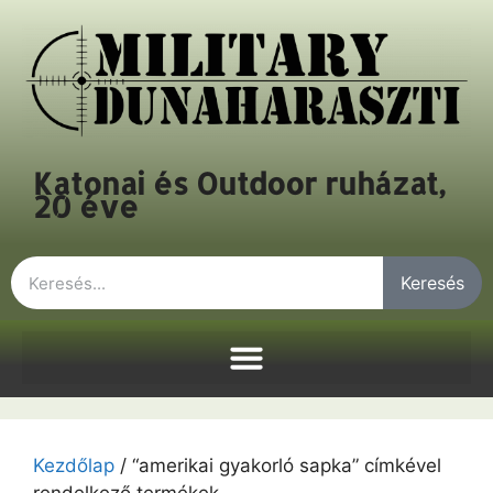
Katonai és Outdoor ruházat,
20 éve
Keresés
Kezdőlap
/ “amerikai gyakorló sapka” címkével