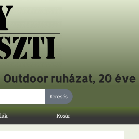
s Outdoor ruházat, 20 éve
Keresés
lák
Kosár