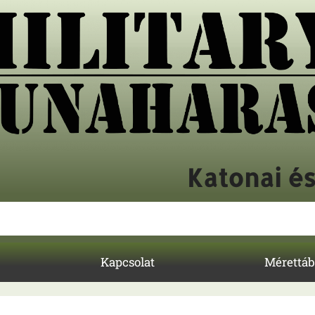
Katonai é
Kapcsolat
Mérettáb