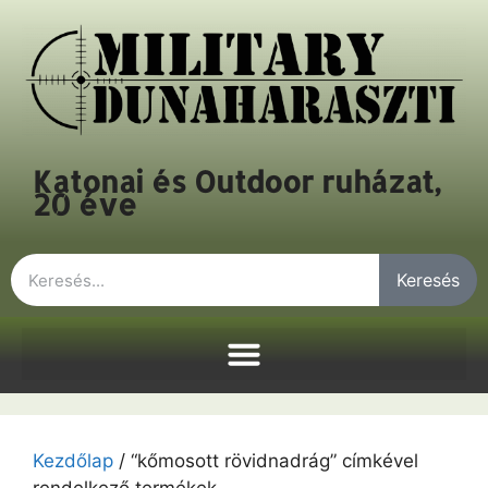
Katonai és Outdoor ruházat,
20 éve
Keresés
Kezdőlap
/ “kőmosott rövidnadrág” címkével