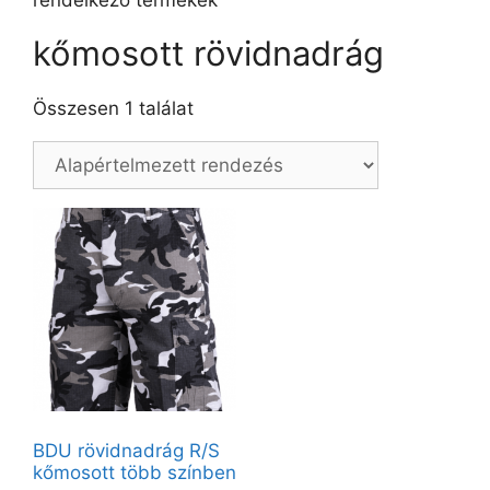
rendelkező termékek
kőmosott rövidnadrág
Összesen 1 találat
BDU rövidnadrág R/S
kőmosott több színben