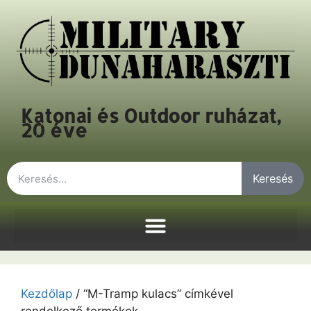
Katonai és Outdoor ruházat,
20 éve
Keresés
Kezdőlap
/ “M-Tramp kulacs” címkével