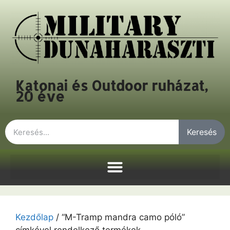
Katonai és Outdoor ruházat,
20 éve
Keresés
Kezdőlap
/ “M-Tramp mandra camo póló”