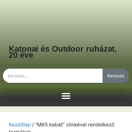
Katonai és Outdoor ruházat,
20 éve
Keresés
Kezdőlap
/ “M65 kabát” címkével rendelkező