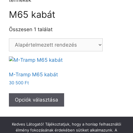
termékek
M65 kabát
Összesen 1 találat
M-Tramp M65 kabát
30 500
Ft
Opciók választása
Kedves Látogató! Tájékoztatjuk, hogy a honlap felhasználói
élmény fokozásának érdekében sütiket alkalmazunk. A