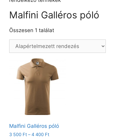
rendelkező termékek
Malfini Galléros póló
Összesen 1 találat
Malfini Galléros póló
3 500
Ft
–
4 400
Ft