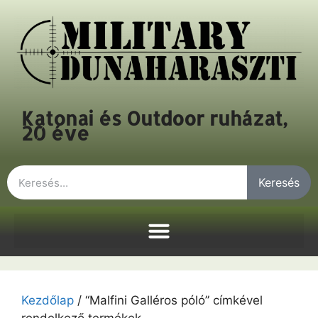
Katonai és Outdoor ruházat,
20 éve
Keresés
Kezdőlap
/ “Malfini Galléros póló” címkével