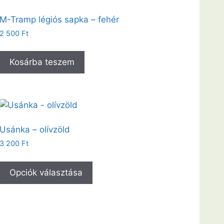
M-Tramp légiós sapka – fehér
2 500
Ft
Kosárba teszem
Usánka – olívzöld
3 200
Ft
Opciók választása