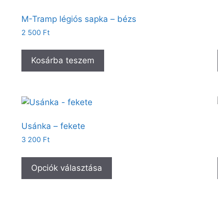
M-Tramp légiós sapka – bézs
2 500
Ft
Kosárba teszem
Usánka – fekete
3 200
Ft
Opciók választása