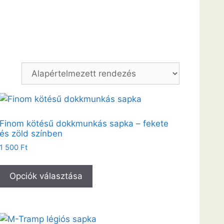
Finom kötésű dokkmunkás sapka – fekete
és zöld színben
1 500
Ft
Opciók választása