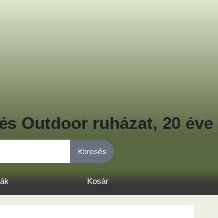
és Outdoor ruházat, 20 éve
Keresés
lák
Kosár