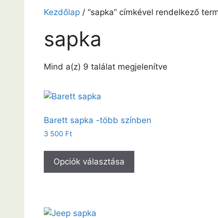
Kezdőlap
/ “sapka” címkével rendelkező ter
sapka
Mind a(z) 9 találat megjelenítve
Barett sapka -több színben
3 500
Ft
Opciók választása