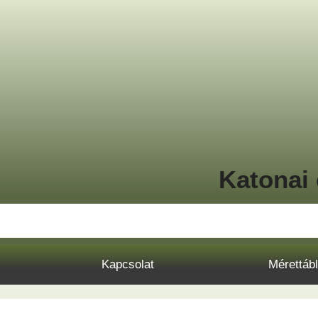
Katonai 
Kapcsolat
Mérettáb