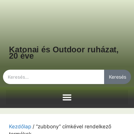
Katonai és Outdoor ruházat,
20 éve
Keresés
Kezdőlap
/ “zubbony” címkével rendelkező