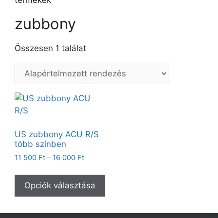
termékek
zubbony
Összesen 1 találat
US zubbony ACU R/S
több színben
11 500
Ft
–
16 000
Ft
Opciók választása