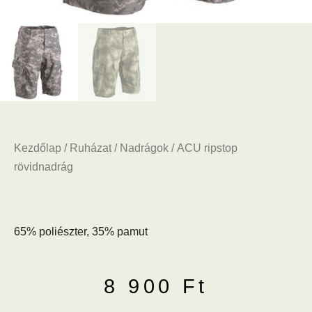
Kezdőlap
/
Ruházat
/
Nadrágok
/ ACU ripstop
rövidnadrág
65% poliészter, 35% pamut
8 900
Ft