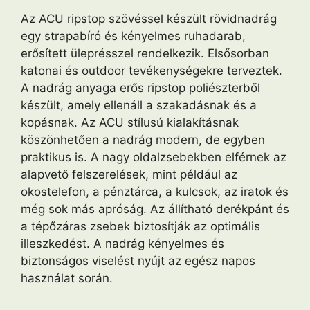
Az ACU ripstop szövéssel készült rövidnadrág
egy strapabíró és kényelmes ruhadarab,
erősített üleprésszel rendelkezik. Elsősorban
katonai és outdoor tevékenységekre terveztek.
A nadrág anyaga erős ripstop poliészterből
készült, amely ellenáll a szakadásnak és a
kopásnak. Az ACU stílusú kialakításnak
köszönhetően a nadrág modern, de egyben
praktikus is. A nagy oldalzsebekben elférnek az
alapvető felszerelések, mint például az
okostelefon, a pénztárca, a kulcsok, az iratok és
még sok más apróság. Az állítható derékpánt és
a tépőzáras zsebek biztosítják az optimális
illeszkedést. A nadrág kényelmes és
biztonságos viselést nyújt az egész napos
használat során.