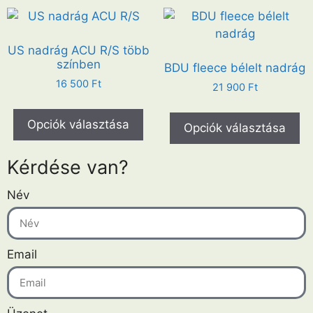
US nadrág ACU R/S több
színben
BDU fleece bélelt nadrág
16 500
Ft
21 900
Ft
Opciók választása
Opciók választása
Kérdése van?
Név
Email