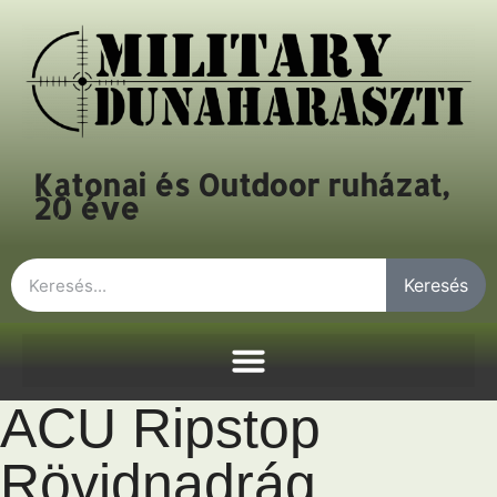
Katonai és Outdoor ruházat,
20 éve
Keresés
ACU Ripstop
Rövidnadrág