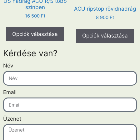
US nadrág ACU R/S több
színben
ACU ripstop rövidnadrág
16 500
Ft
8 900
Ft
Opciók választása
Opciók választása
Kérdése van?
Név
Email
Üzenet