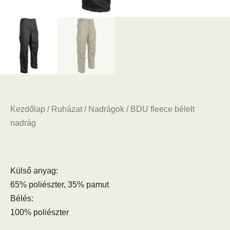
Kezdőlap
/
Ruházat
/
Nadrágok
/ BDU fleece bélelt
nadrág
Külső anyag:
65% poliészter, 35% pamut
Bélés:
100% poliészter