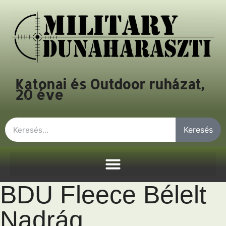
Katonai és Outdoor ruházat,
20 éve
Keresés
BDU Fleece Bélelt
Nadrág