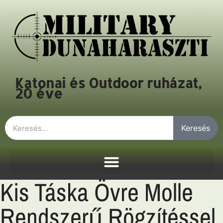
Katonai és Outdoor ruházat,
20 éve
Keresés
Kis Táska Övre Molle
Rendszerű Rögzítéssel