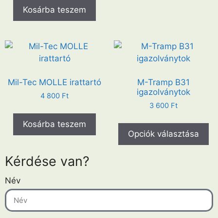
Kosárba teszem
Mil-Tec MOLLE irattartó
M-Tramp B31
igazolványtok
4 800
Ft
3 600
Ft
Kosárba teszem
Opciók választása
Kérdése van?
Név