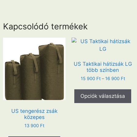
Kapcsolódó termékek
US Taktikai hátizsák LG
több színben
15 900
Ft
–
16 900
Ft
Opciók választása
US tengerész zsák
közepes
13 900
Ft