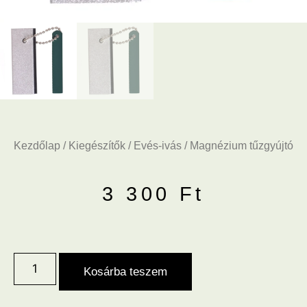
Kezdőlap
/
Kiegészítők
/
Evés-ivás
/ Magnézium tűzgyújtó
3 300
Ft
Kosárba teszem