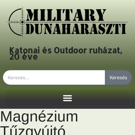
Katonai és Outdoor ruházat,
20 éve
Keresés
Magnézium
Tűzgyújtó