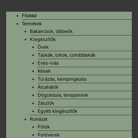
Főoldal
Termékek
Bakancsok, lábbelik
Kiegészítők
Övek
Táskák, tokok, combtáskák
Evés-ivás
Kések
Túrázás, kempingezés
Álcahálók
Dögcédula, terepsmink
Zászlók
Egyéb kiegészítők
Ruházat
Pólók
Pulóverek