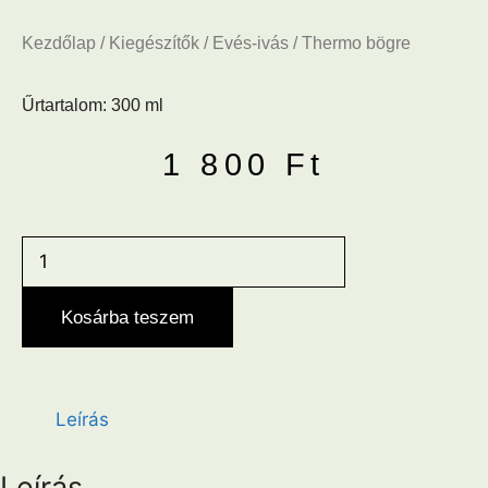
Kezdőlap
/
Kiegészítők
/
Evés-ivás
/ Thermo bögre
Űrtartalom: 300 ml
1 800
Ft
Thermo
bögre
mennyiség
Kosárba teszem
Leírás
Leírás