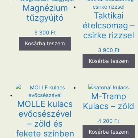
Magnézium
Taktikai
tűzgyújtó
ételcsomag –
3 300
Ft
csirke rizzsel
Kosárba teszem
3 900
Ft
Kosárba teszem
M-Tramp
MOLLE kulacs
Kulacs – zöld
evőcsészével
4 200
Ft
– zöld és
fekete színben
Kosárba teszem