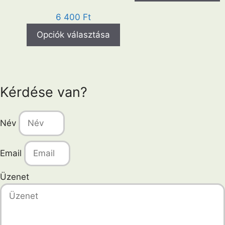
6 400
Ft
Ennek
Opciók választása
a
terméknek
több
variációja
Kérdése van?
van.
A
változatok
Név
a
termékoldalon
Email
választhatók
ki
Üzenet