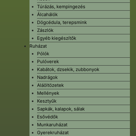
Túrázás, kempingezés
Álcahálók
Dögcédula, terepsmink
Zászlók
Egyéb kiegészítők
Ruházat
Pólók
Pulóverek
Kabátok, dzsekik, zubbonyok
Nadrágok
Aláöltözetek
Mellények
Kesztyűk
Sapkák, kalapok, sálak
Esővédők
Munkaruházat
Gyerekruházat