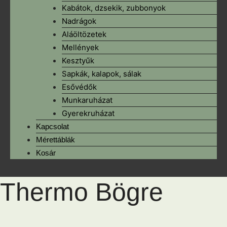
Kabátok, dzsekik, zubbonyok
Nadrágok
Aláöltözetek
Mellények
Kesztyűk
Sapkák, kalapok, sálak
Esővédők
Munkaruházat
Gyerekruházat
Kapcsolat
Mérettáblák
Kosár
Thermo Bögre