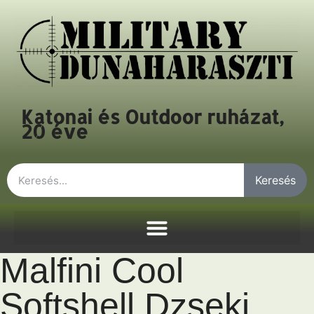
Katonai és Outdoor ruházat,
20 éve
Keresés
Malfini Cool
Softshell Dzseki