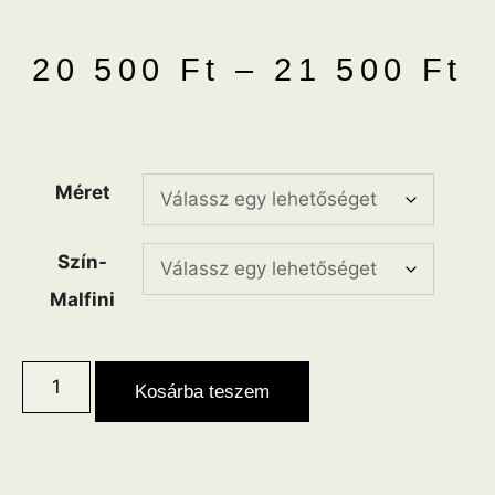
20 500
Ft
–
21 500
Ft
Méret
Szín-
Malfini
Kosárba teszem