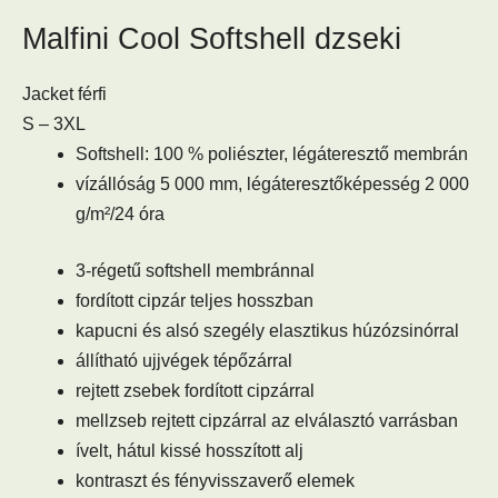
Malfini Cool Softshell dzseki
Jacket férfi
S – 3XL
Softshell: 100 % poliészter, légáteresztő membrán
vízállóság 5 000 mm, légáteresztőképesség 2 000
g/m²/24 óra
3-régetű softshell membránnal
fordított cipzár teljes hosszban
kapucni és alsó szegély elasztikus húzózsinórral
állítható ujjvégek tépőzárral
rejtett zsebek fordított cipzárral
mellzseb rejtett cipzárral az elválasztó varrásban
ívelt, hátul kissé hosszított alj
kontraszt és fényvisszaverő elemek