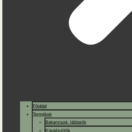
Főoldal
Termékek
Bakancsok, lábbelik
Kiegészítők