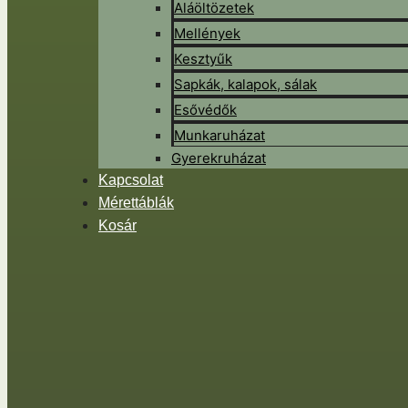
Aláöltözetek
Mellények
Kesztyűk
Sapkák, kalapok, sálak
Esővédők
Munkaruházat
Gyerekruházat
Kapcsolat
Mérettáblák
Kosár