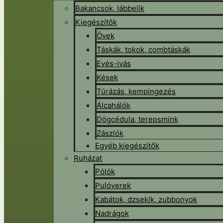
Bakancsok, lábbelik
Kiegészítők
Övek
Táskák, tokok, combtáskák
Evés-ivás
Kések
Túrázás, kempingezés
Álcahálók
Dögcédula, terepsmink
Zászlók
Egyéb kiegészítők
Ruházat
Pólók
Pulóverek
Kabátok, dzsekik, zubbonyok
Nadrágok