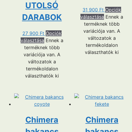
UTOLSÓ
31 900
Ft
Opciók
DARABOK
választása
Ennek a
terméknek több
variációja van. A
27 900
Ft
Opciók
változatok a
választása
Ennek a
termékoldalon
terméknek több
választhatók ki
variációja van. A
változatok a
termékoldalon
választhatók ki
Chimera
Chimera
bakancs
bakancs