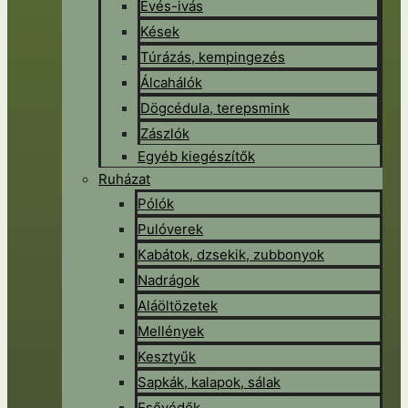
Evés-ivás
Kések
Túrázás, kempingezés
Álcahálók
Dögcédula, terepsmink
Zászlók
Egyéb kiegészítők
Ruházat
Pólók
Pulóverek
Kabátok, dzsekik, zubbonyok
Nadrágok
Aláöltözetek
Mellények
Kesztyűk
Sapkák, kalapok, sálak
Esővédők