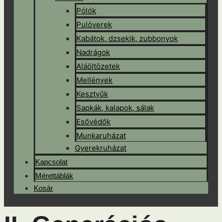
Pólók
Pulóverek
Kabátok, dzsekik, zubbonyok
Nadrágok
Aláöltözetek
Mellények
Kesztyűk
Sapkák, kalapok, sálak
Esővédők
Munkaruházat
Gyerekruházat
Kapcsolat
Mérettáblák
Kosár