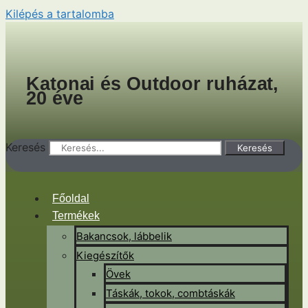
Kilépés a tartalomba
Katonai és Outdoor ruházat,
20 éve
Keresés
Keresés
Főoldal
Termékek
Bakancsok, lábbelik
Kiegészítők
Övek
Táskák, tokok, combtáskák