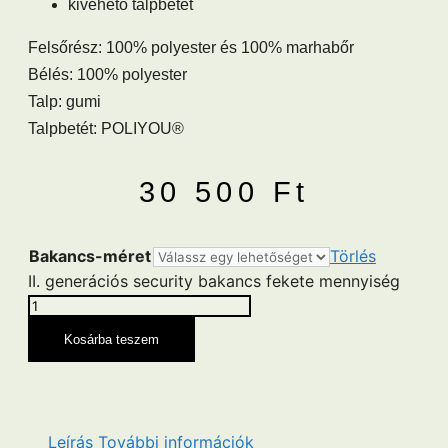
kivehető talpbetét
Felsőrész: 100% polyester és 100% marhabőr
Bélés: 100% polyester
Talp: gumi
Talpbetét: POLIYOU®
30 500
Ft
Bakancs-méret
Törlés
II. generációs security bakancs fekete mennyiség
Kosárba teszem
Leírás
További információk