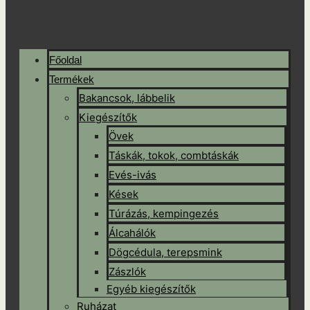
Főoldal
Termékek
Bakancsok, lábbelik
Kiegészítők
Övek
Táskák, tokok, combtáskák
Evés-ivás
Kések
Túrázás, kempingezés
Álcahálók
Dögcédula, terepsmink
Zászlók
Egyéb kiegészítők
Ruházat