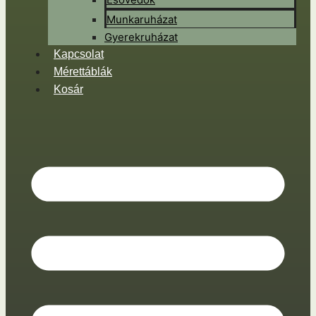
Munkaruházat
Gyerekruházat
Kapcsolat
Mérettáblák
Kosár