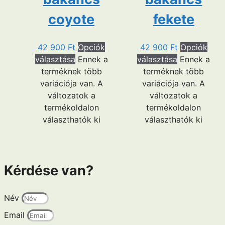
coyote
fekete
42 900
Ft
Opciók
42 900
Ft
Opciók
választása
Ennek a
választása
Ennek a
terméknek több
terméknek több
variációja van. A
variációja van. A
változatok a
változatok a
termékoldalon
termékoldalon
választhatók ki
választhatók ki
Kérdése van?
Név
Email