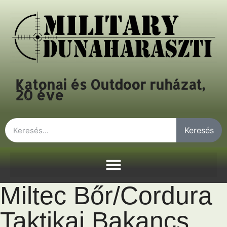
Katonai és Outdoor ruházat,
20 éve
Keresés
Miltec Bőr/Cordura
Taktikai Bakancs