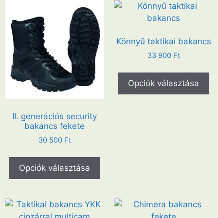
Könnyű taktikai bakancs
33 900
Ft
Opciók választása
II. generációs security
bakancs fekete
30 500
Ft
Opciók választása